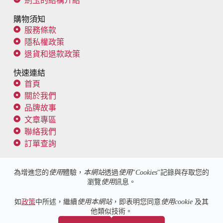
劍玉的結構介紹
購物須知
服務條款
隱私權政策
退貨和退款政策
快速連結
首頁
關於我們
品牌故事
文章專區
聯絡我們
訂單查詢
追蹤我們
為增進您的
使用
體驗，
本網站
透過
使用
"
Cookies
"記錄與存取您的
瀏覽
使用
訊息。
客服信箱：
spike@kendama101.co
如
政策
中所述，繼續
使用本網站
，即表明您同意
使用cookie
及其
他類似技術。