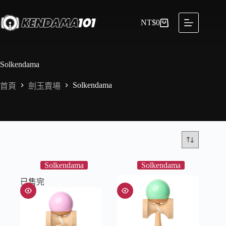
NT$
0
Solkendama
Solkendama
首頁
劍玉賣場
Solkendama
Solkendama
已售完