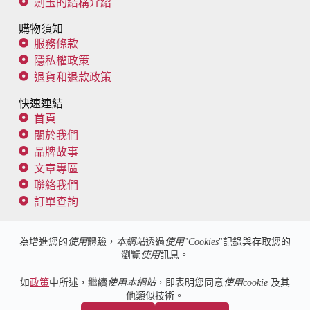
劍玉的結構介紹
購物須知
服務條款
隱私權政策
退貨和退款政策
快速連結
首頁
關於我們
品牌故事
文章專區
聯絡我們
訂單查詢
追蹤我們
為增進您的
使用
體驗，
本網站
透過
使用
"
Cookies
"記錄與存取您的
瀏覽
使用
訊息。
客服信箱：
spike@kendama101.co
如
政策
中所述，繼續
使用本網站
，即表明您同意
使用cookie
及其
他類似技術。