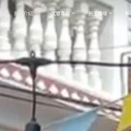
劍玉介紹
文章專欄
劍玉賣場
聯