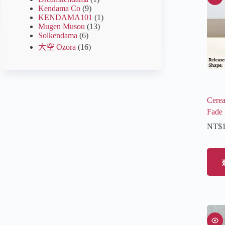
Kendama Co
(9)
KENDAMA101
(1)
Mugen Musou
(13)
Solkendama
(6)
大空 Ozora
(16)
Cere
Fad
NT$