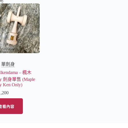
完
單劍身
alkendama – 楓木
ity 劍身單售 (Maple
ty Ken Only)
1,200
查看內容