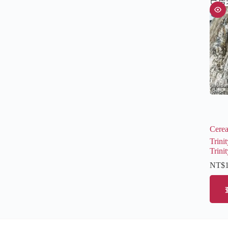
已售
Cere
Trin
Trini
NT$