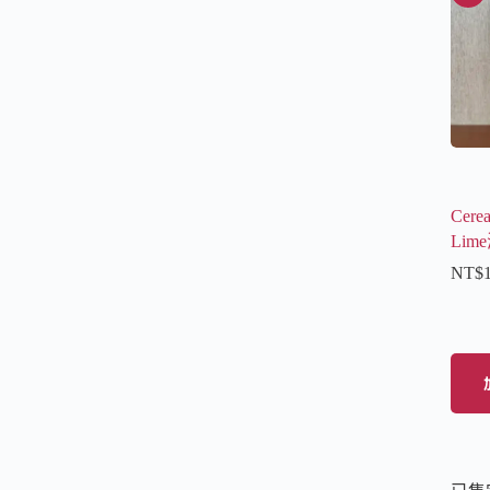
Cere
Lim
NT$