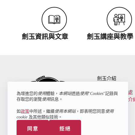
劍玉資訊與文章
劍玉講座與教學
劍玉介紹
什麼是劍玉
玩劍玉的好處
為增進您的
使用
體驗，
本網站
透過
使用
"
Cookies
"記錄與
存取您的瀏覽
使用
訊息。
劍玉的結構介
如
政策
中所述，繼續
使用本網站
，即表明您同意
使用
cookie
及其他類似技術。
台灣劍玉第一網路品牌
同意
拒絕