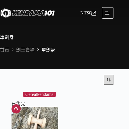
NT$
0
單劍身
首頁
劍玉賣場
單劍身
Cerealkendama
已售完