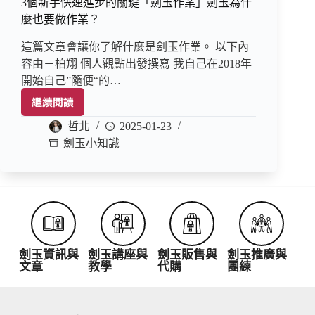
3個新手快速進步的關鍵「劍玉作業」劍玉為什
麼也要做作業？
這篇文章會讓你了解什麼是劍玉作業。 以下內
容由－柏翔 個人觀點出發撰寫 我自己在2018年
開始自己”隨便“的…
繼續閱讀
哲北
2025-01-23
劍玉小知識
劍玉資訊與
劍玉講座與
劍玉販售與
劍玉推廣與
文章
教學
代購
團練