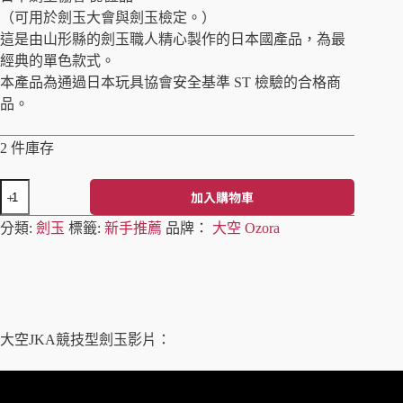
（可用於劍玉大會與劍玉檢定。）
這是由山形縣的劍玉職人精心製作的日本國產品，為最
經典的單色款式。
本產品為通過日本玩具協會安全基準 ST 檢驗的合格商
品。
2 件庫存
加入購物車
A
分類:
劍玉
標籤:
新手推薦
品牌：
大空 Ozora
l
t
e
r
n
a
t
大空JKA競技型劍玉影片：
i
v
e
: