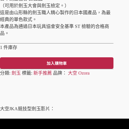
（可用於劍玉大會與劍玉檢定。）
這是由山形縣的劍玉職人精心製作的日本國產品，為最
經典的單色款式。
本產品為通過日本玩具協會安全基準 ST 檢驗的合格商
品。
1 件庫存
加入購物車
A
分類:
劍玉
標籤:
新手推薦
品牌：
大空 Ozora
l
t
e
r
n
a
t
大空JKA競技型劍玉影片：
i
v
e
: