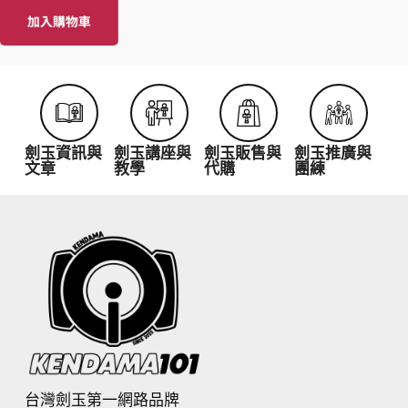
加入購物車
加
劍玉資訊與
劍玉講座與
劍玉販售與
劍玉推廣與
文章
教學
代購
團練
台灣劍玉第一網路品牌