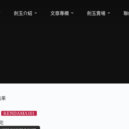
劍玉介紹
文章專欄
劍玉賣場
聯
結果
KENDAMA101
完