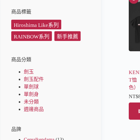
商品標籤
Hiroshima Like系列
RAINBOW系列
新手推薦
商品分類
劍玉
KE
劍玉配件
T恤
單劍球
色）
單劍身
NT$
未分類
週邊商品
品牌
Cerealkendama
(13)