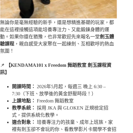
無論你是毫無經驗的新手，還是想精進基礎的玩家，都
能在這裡接觸這項能培養專注力、又能鍛鍊身體的運
動。如果你還在猶豫，也非常歡迎先來報名一堂
劍玉體
驗課程
，親自感受大家聚在一起練劍、互相歡呼的熱血
氛圍！
📌
【KENDAMA101 x Freedom 舞蹈教室 劍玉課程資
訊】
開課時間：
2026年5月起，每週三 晚上 6:30 –
7:30（下班、放學後的黃金舒壓時段！）
上課地點：
Freedom 舞蹈教室
教學系統：
採用 JKA 與 GLOKEN 正規檢定招
式，提供系統化教學。
適合對象：
培養專注力的孩童、成年上班族，家
裡有劍玉卻不會玩的你、看教學影片卡關學不會招