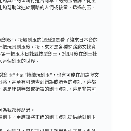
能夠真正的重新打造台灣本土的劍玉品牌，從生
能夠幫助沈迷於網路的人們或孩童，透過劍玉，
邊緣劍客”，接觸劍玉的起因還是看了緯來日本台的
了第一把玩具劍玉後，接下來才是各種網路爬文找資
手第一把玉木日蝕競技型劍玉，3個月後在劍玉社
入這個劍玉的世界。
識劍玉”再到“持續玩劍玉”，也有可能在網路爬文
困惑，甚至有可能查到錯誤或過舊的資訊，這都
，還是爬到無效或錯誤的劍玉資訊，這是非常可
因為我都經歷過。
廣劍玉，更應該將正確的劍玉資訊提供給對劍玉