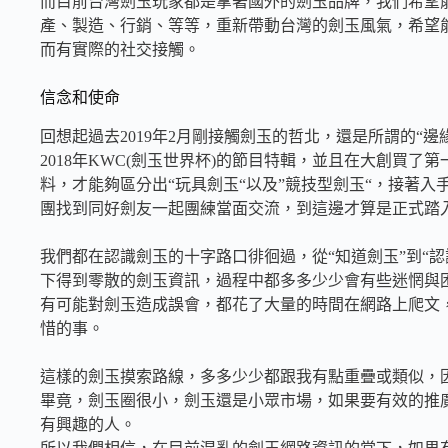
而目前台灣劍玉玩家都是拿著國外的劍玉品牌，我們希望
產、製造、行銷、等等，重新帶動台灣的劍玉風氣，希望
而有實際的社交接觸。
信念和使命
回想起過去2019年2月剛接觸劍玉的哲北，還是所謂的“
2018年KWC(劍玉世界杯)的節目特輯，並且在大創買
料，才能夠區分出“玩具劍玉“以及”競技型劍玉“，接著入
團找到同好劍友一起團練當面交流，到這邊才算是正式踏
我們都在認識劍玉的十字路口徘徊過，從“知道劍玉”到“認
下得到零散的劍玉資訊，過程中都多多少少會有些迷惘與
有可能對劍玉造成誤會，都花了大量的時間在網路上爬文
惜的事。
這樣的劍玉摸索路線，多多少少都跟我有點重疊或類似，
畢竟，劍玉圈很小，劍玉還是小眾市場，如果要有效的推
有興趣的人。