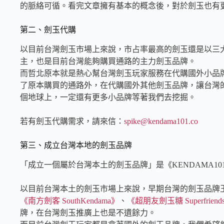
的脈絡可循。看完文章擁有基本的概念後，對於劍玉也有
第二、劍玉代購
以目前台灣劍玉市場上來說，市占率最高的劍玉還是以三大劍玉品牌
主，也是目前台灣能夠購買通路的主力劍玉品牌。
而哲北原本就是熱心幫台灣劍玉玩家服務在代購國外小品
了原本購買的通路外，在代購國外其他劍玉品牌，讓台灣
個地球上，一定還有更多小品牌等著我們去挖掘。
若有劍玉代購需求，請來信：
spike@kendama101.co
第三、成立台灣本地的劍玉品牌
「成立一個屬於台灣本土的劍玉品牌」是《KENDAMA10
以目前台灣本土的劍玉市場上來說，早期台灣的劍玉品牌
《南方劍客 SouthKendama》
、
《超朋友劍玉糖 Superfriends
牌，在台灣劍玉推廣上也是不遺餘力。