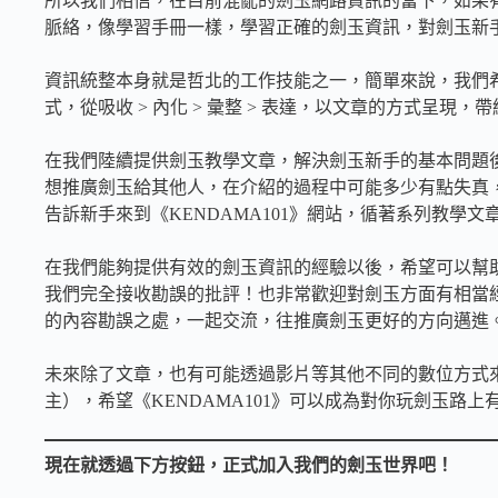
所以我們相信，在目前混亂的劍玉網路資訊的當下，如果
脈絡，像學習手冊一樣，學習正確的劍玉資訊，對劍玉新
資訊統整本身就是哲北的工作技能之一，簡單來說，我們
式，從吸收 > 內化 > 彙整 > 表達，以文章的方式呈現
在我們陸續提供劍玉教學文章，解決劍玉新手的基本問題
想推廣劍玉給其他人，在介紹的過程中可能多少有點失真
告訴新手來到《KENDAMA101》網站，循著系列教學
在我們能夠提供有效的劍玉資訊的經驗以後，希望可以幫
我們完全接收勘誤的批評！也非常歡迎對劍玉方面有相當
的內容勘誤之處，一起交流，往推廣劍玉更好的方向邁進
未來除了文章，也有可能透過影片等其他不同的數位方式
主），希望《KENDAMA101》可以成為對你玩劍玉路上有
現在就透過下方按鈕，正式加入我們的劍玉世界吧！