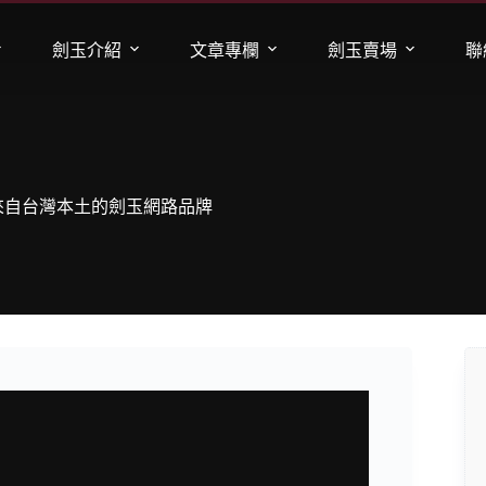
劍玉介紹
文章專欄
劍玉賣場
聯
－來自台灣本土的劍玉網路品牌