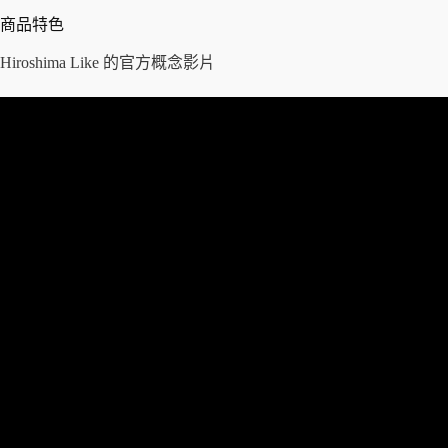
t
i
商品特色
v
e
Hiroshima Like 的官方概念影片
: