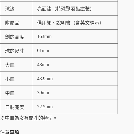
球漆
亮面漆（特殊聚氨酯塗裝）
附屬品
備用繩、說明書（含英文標示）
163mm
劍的高度
61mm
球的尺寸
48mm
大皿
43.9mm
小皿
39mm
中皿
72.5mm
皿胴寬度
※中皿為沒有開孔的類型。
注意事項