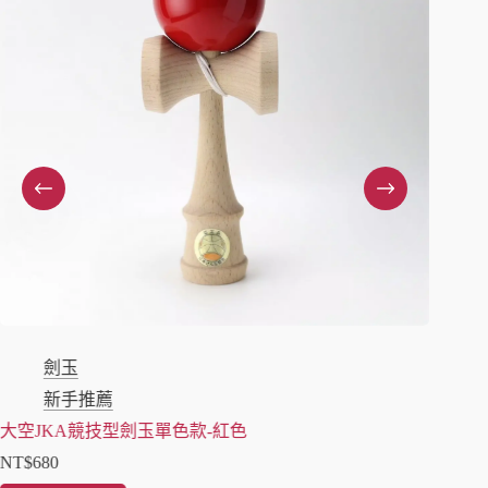
劍玉
新手推薦
大空J
大空JKA競技型劍玉單色款-紅色
NT$
78
NT$
680
加