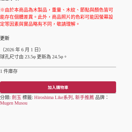
※由於本商品為木製品，重量、木紋、節點與顏色皆可
能存在個體差異。
此外，商品照片的色彩可能因螢幕設
定等因素與實品略有不同，敬請理解。
更新
（2026 年 6 月 1 日）
球孔尺寸由 23.5φ 更新為 24.5φ。
1 件庫存
加入購物車
A
分類:
劍玉
標籤:
Hiroshima Like系列
,
新手推薦
品牌：
l
Mugen Musou
t
e
r
n
a