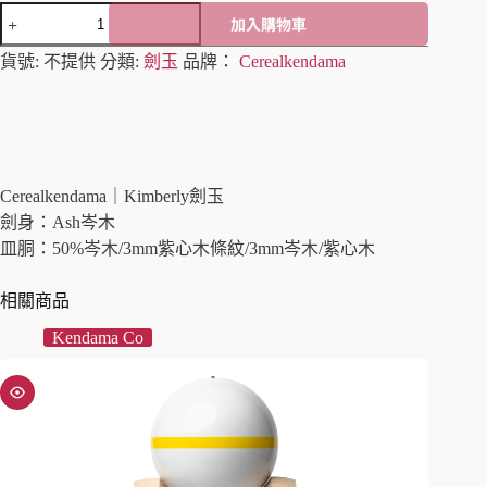
加入購物車
A
貨號:
不提供
分類:
劍玉
品牌：
Cerealkendama
l
t
e
r
n
a
t
Cerealkendama｜Kimberly劍玉
i
劍身：Ash岑木
v
皿胴：50%岑木/3mm紫心木條紋/3mm岑木/紫心木
e
:
相關商品
Kendama Co