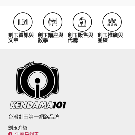
加
劍玉資訊與
劍玉講座與
劍玉販售與
劍玉推廣與
文章
教學
代購
團練
台灣劍玉第一網路品牌
劍玉介紹
什麼是劍玉