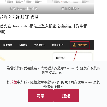
進入Buyandship登入
輸入帳密登入
步驟２：前往貨件管理
首先在Buyandship網站上登入帳密之後前往【貨件管
理】
為增進您的
使用
體驗，
本網站
透過
使用
"
Cookies
"記錄與存取您的
瀏覽
使用
訊息。
如
政策
中所述，繼續
使用本網站
，即表明您同意
使用cookie
及其
他類似技術。
同意
拒絕