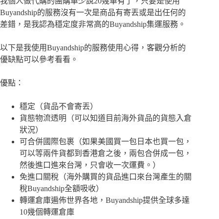
我個人做代購的團購單少說20幾單有了，只要是使用
Buyandship的服務沒有一次是商品有寄丟或是出任何的
差錯，是我認為穩定度非常高的Buyandship集運服務。
以下是我使用Buyandship的服務使用心得，客觀分析的
優缺點可以參考看看。
優點：
穩定（貨品不會寄丟）
貨態物流透明（可以知道目前海外貨品的貨態入倉
狀況）
可合併國際包裹（如果美國買一包日本也買一包，
可以等兩件貨都到香港倉之後，兩包合併成一包，
然後進口進來台灣，只會收一次運費。）
免進口關稅（海外購買的貨品進口來台灣產生的關
稅Buyandship全額吸收）
轉運倉庫遍佈世界各地，Buyandship提供全球多達
10幾個轉運倉庫