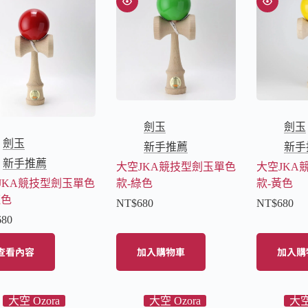
劍玉
劍玉
劍玉
新手推薦
新手
新手推薦
大空JKA競技型劍玉單色
大空JKA
JKA競技型劍玉單色
款-綠色
款-黃色
紅色
NT$
680
NT$
680
680
查看內容
加入購物車
加入購
大空 Ozora
大空 Ozora
大空