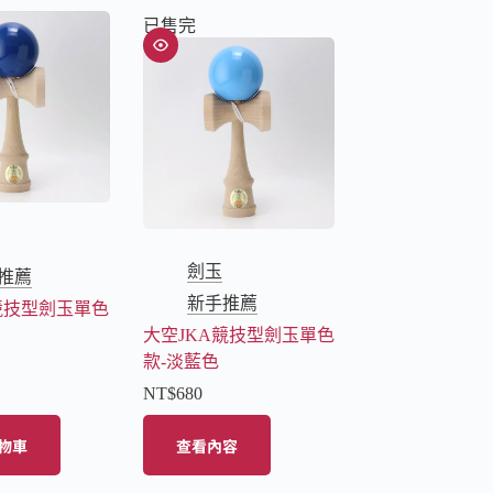
已售完
劍玉
推薦
新手推薦
競技型劍玉單色
大空JKA競技型劍玉單色
款-淡藍色
NT$
680
物車
查看內容