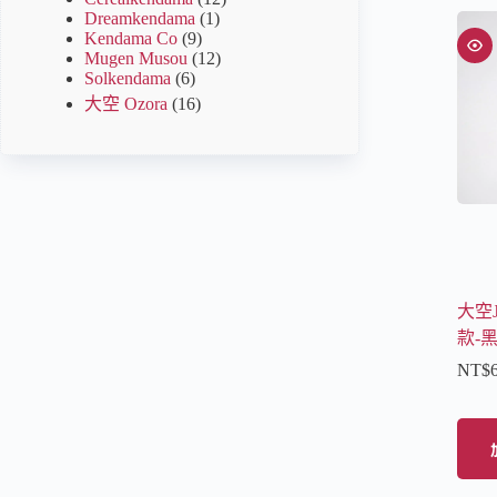
Dreamkendama
(1)
Kendama Co
(9)
Mugen Musou
(12)
Solkendama
(6)
大空 Ozora
(16)
大空
款-
NT$