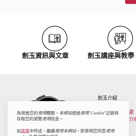
劍玉資訊與文章
劍玉講座與教學
劍玉介紹
什麼是劍玉
玩劍玉的好處
為增進您的
使用
體驗，
本網站
透過
使用
"
Cookies
"記錄與
存取您的瀏覽
使用
訊息。
劍玉的結構介
如
政策
中所述，繼續
使用本網站
，即表明您同意
使用