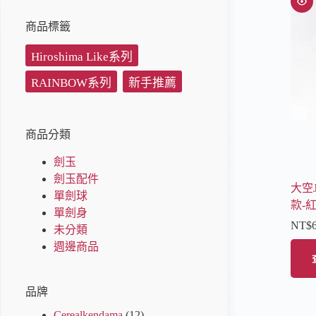
商品標籤
Hiroshima Like系列
RAINBOW系列
新手推薦
商品分類
劍玉
劍玉配件
大空
單劍球
款-
單劍身
NT$
未分類
週邊商品
品牌
Cerealkendama
(12)