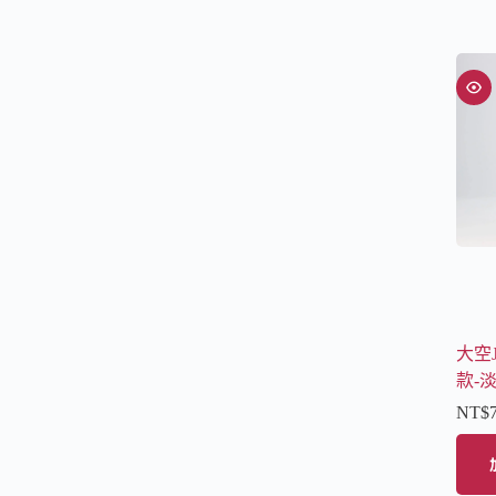
大空
款-
NT$