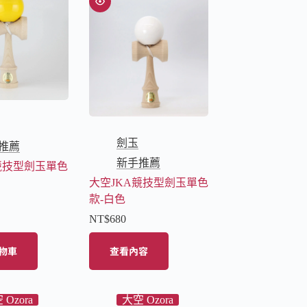
劍玉
推薦
新手推薦
競技型劍玉單色
大空JKA競技型劍玉單色
款-白色
NT$
680
物車
查看內容
 Ozora
大空 Ozora