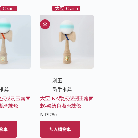
 Ozora
大空 Ozora
劍玉
推薦
新手推薦
競技型劍玉霧面
大空JKA競技型劍玉霧面
漸層線條
款-淡綠色漸層線條
NT$
780
物車
加入購物車