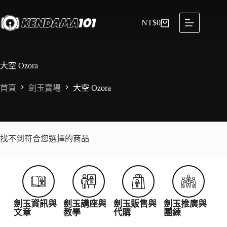
NT$
0
大空 Ozora
首頁
劍玉賣場
大空 Ozora
找不到符合您選擇的商品
劍玉資訊與
劍玉講座與
劍玉販售與
劍玉推廣與
文章
教學
代購
團練