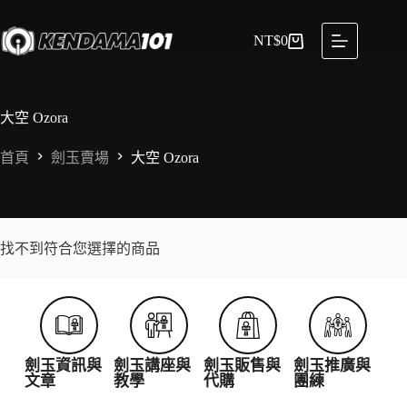
NT$
0
大空 Ozora
首頁
劍玉賣場
大空 Ozora
找不到符合您選擇的商品
劍玉資訊與
劍玉講座與
劍玉販售與
劍玉推廣與
文章
教學
代購
團練