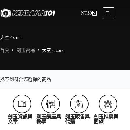
NT$
0
大空 Ozora
首頁
劍玉賣場
大空 Ozora
找不到符合您選擇的商品
劍玉資訊與
劍玉講座與
劍玉販售與
劍玉推廣與
文章
教學
代購
團練